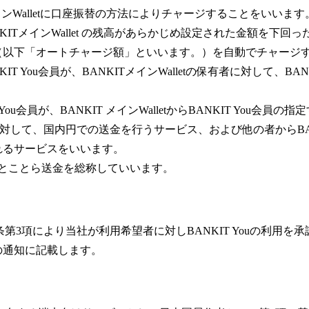
インWalletに口座振替の方法によりチャージすることをいいます
KITメインWallet の残高があらかじめ設定された金額を下
（以下「オートチャージ額」といいます。）を自動でチャージ
T You会員が、BANKITメインWalletの保有者に対して、BA
You会員が、BANKIT メインWalletからBANKIT You会
に対して、国内円での送金を行うサービス、および他の者からBANKIT 
れるサービスをいいます。
金とことら送金を総称していいます。
第3条第3項により当社が利用希望者に対しBANKIT Youの利用
の通知に記載します。