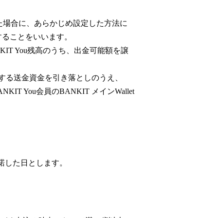
。
回った場合に、あらかじめ設定した方法に
することをいいます。
NKIT You残高のうち、出金可能額を譲
員の指定する送金資金を引き落としのうえ、
You会員のBANKIT メインWallet
を承諾した日とします。