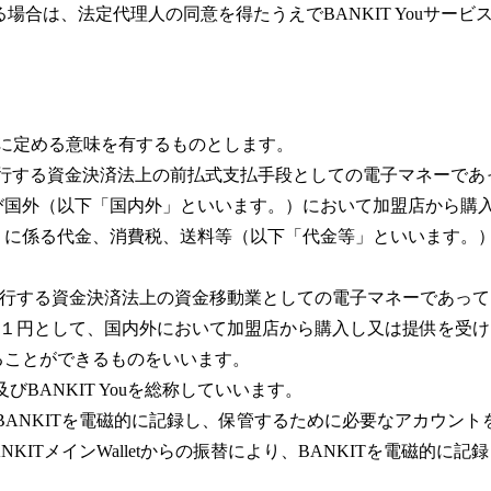
者である場合は、法定代理人の同意を得たうえでBANKIT You
に定める意味を有するものとします。
社が発行する資金決済法上の前払式支払手段としての電子マネーで
び国外（以下「国内外」といいます。）において加盟店から購
に係る代金、消費税、送料等（以下「代金等」といいます。）の決
。
当社が発行する資金決済法上の資金移動業としての電子マネーであ
You＝１円として、国内外において加盟店から購入し又は提供を
ることができるものをいいます。
e及びBANKIT Youを総称していいます。
とは、BANKITを電磁的に記録し、保管するために必要なアカウン
、BANKITメインWalletからの振替により、BANKITを電磁