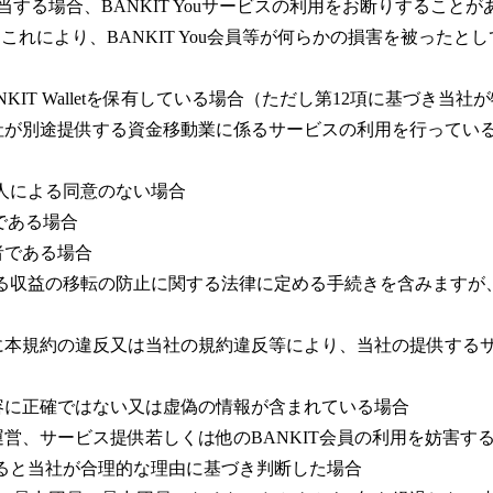
当する場合、BANKIT Youサービスの利用をお断りするこ
れにより、BANKIT You会員等が何らかの損害を被ったと
BANKIT Walletを保有している場合（ただし第12項に基づき
既に当社が別途提供する資金移動業に係るサービスの利用を行ってい
理人による同意のない場合
満である場合
住者である場合
る収益の移転の防止に関する法律に定める手続きを含みますが
、過去に本規約の違反又は当社の規約違反等により、当社の提供す
登録内容に正確ではない又は虚偽の情報が含まれている場合
当社の運営、サービス提供若しくは他のBANKIT会員の利用を妨
ると当社が合理的な理由に基づき判断した場合