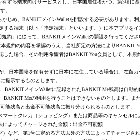
電話番号を有する端末向けサービスとし、日本国居住者かつ、第3項
ます。
は、あらかじめ、BANKITメインWalletを開設する必要がありま
社が指定する端末（以下「指定端末」といいます。）に本アプリを
）利用規約」に従って、BANKITメインWalletの開設を行ってくだ
希望者は本規約の内容を承認のうえ、当社所定の方法によりBANKIT
承認した場合、その利用希望者はBANKIT You会員として、本規約
。
望者が、日本国籍を保有せずに日本に在住している場合は、在留
社に提示するものとします。
時に、BANKITメインWalletに記録されたBANKIT Me残高は自動
は、BANKIT Meの利用を行うことはできないものとします。また
金可能残高と出金不可能残高に振り分けられるものとします。
スマートクレカ（ショッピング）または商品等のキャンセルに
法によってチャージされた金額：出金不可能額
グ）など、第1号に定める方法以外の方法によってチャージさ