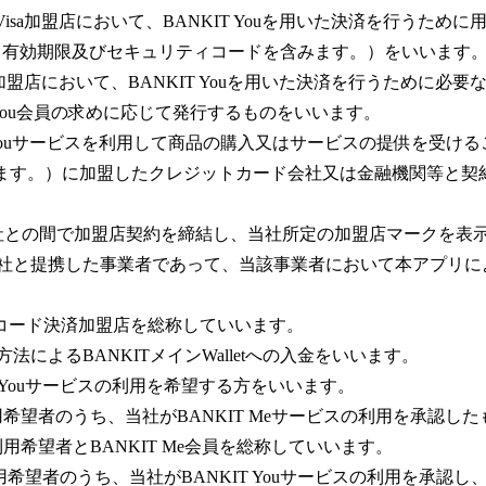
Visa加盟店において、BANKIT Youを用いた決済を行うた
の（有効期限及びセキュリティコードを含みます。）をいいます
isa加盟店において、BANKIT Youを用いた決済を行うために
 You会員の求めに応じて発行するものをいいます。
T Youサービスを利用して商品の購入又はサービスの提供を受けることがで
isa」といいます。）に加盟したクレジットカード会社又は金融機関等
当社との間で加盟店契約を締結し、当社所定の加盟店マークを表
当社と提携した事業者であって、当該事業者において本アプリ
。
及びコード決済加盟店を総称していいます。
によるBANKITメインWalletへの入金をいいます。
T Youサービスの利用を希望する方をいいます。
、利用希望者のうち、当社がBANKIT Meサービスの利用を承認し
、利用希望者とBANKIT Me会員を総称していいます。
は、利用希望者のうち、当社がBANKIT Youサービスの利用を承