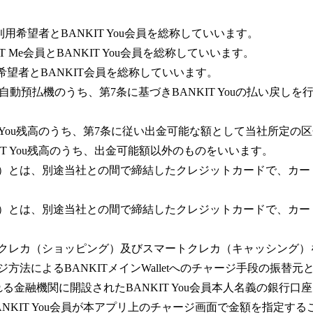
、利用希望者とBANKIT You会員を総称していいます。
IT Me会員とBANKIT You会員を総称していいます。
用希望者とBANKIT会員を総称していいます。
自動預払機のうち、第7条に基づきBANKIT Youの払い戻し
IT You残高のうち、第7条に従い出金可能な額として当社所定
IT You残高のうち、出金可能額以外のものをいいます。
グ）とは、別途当社との間で締結したクレジットカードで、カ
グ）とは、別途当社との間で締結したクレジットカードで、カ
トクレカ（ショッピング）及びスマートクレカ（キャッシング）
法によるBANKITメインWalletへのチャージ手段の振替元とし
金融機関に開設されたBANKIT You会員本人名義の銀行口
ANKIT You会員が本アプリ上のチャージ画面で金額を指定す