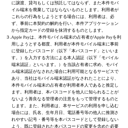
に譲渡、貸与もしくは預託してはならず、また本件モバ
イル端末を廃棄してはならないものとします。利用者が
これらの行為をしようとする場合には、利用者は、必
ず、事前に本契約の解約を行い、本件アプリケーション
から指定カードの登録を抹消するものとします。
３.Apple Payは、本件モバイル端末の占有者がApple Payを利
用しようとする都度、利用者が本件モバイル端末に事前
に登録したパスコード（以下「本パスコード」といいま
す。）を入力する方法による本人認証（以下「モバイル
端末認証」といいます。）を当該占有者に求め、モバイ
ル端末認証がなされた場合に利用可能となるサービスで
あり、当社はモバイル端末認証がなされたことにより、
本件モバイル端末の占有者が利用者本人であると推定し
ます。利用者は、本パスコードを他人に知られることが
ないよう善良なる管理者の注意をもって管理するものと
します。また、利用者は、本サービスの利用を申し込む
場合には、氏名、生年月日、電話番号等の他人に推測さ
れやすい記号・番号等を本パスコードとして登録しない
よう、既に登録された本パスコードの変更を含めた必要