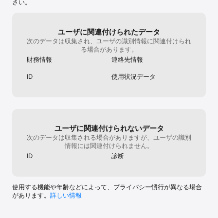
ードです 

さい。
※スマートクレカのご利用にはアプラス所定の審査がございます。 

※分割後払い、スマートクレカ（キャッシング）のご利用には手数料
がかかります。 

ユーザに関連付けられたデータ
※スマートクレカ新規受付は2026年6月30日をもって終了いたしま
次のデータは収集され、ユーザの識別情報に関連付けられ
した。

る場合があります。
■ことら送金で、お友だちとお金を送りあえる 

財務情報
連絡先情報
ことら加盟の銀行口座、PayアプリのWalletと送金・受取ができます
BANKITからの送金は手数料無料です。 

ID
使用状況データ
※スマートクレカ(キャッシング)利用分、現金チャージ分の送金が可
能となります。 

■現金引出しも可能 

セブン銀行ATMでBANKIT残高から現金のお引出しができます。 

※ご利用には手数料がかかります。 

ユーザに関連付けられないデータ
※スマートクレカ(キャッシング)利用分、現金チャージ分の現金引き
次のデータは収集される場合がありますが、ユーザの識別
出しが可能となります。 

情報には関連付けられません。
※スマートクレカ（ショッピング）利用分は、現金引き出しができま
ID
診断
せん。 

■決済以外の「生活をちょっと便利にするサービス」 

BANKITアプリひとつで、給与相当額随時払いや生活関連サービスな
使用する機能や年齢などによって、プライバシー慣行が異なる場合
どが利用でき、それらの決済まで完了させることができます。 

があります。
詳しい情報
※こちらの機能はiOS 13.0以上で利用可能です。 

■カンタン管理 
