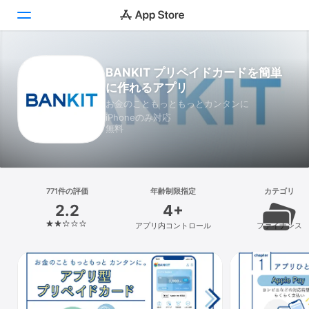
Today
BANKIT プリペイドカードを簡単
に作れるアプリ
ゲーム
お金のこともっともっとカンタンに
iPhoneのみ対応
アプリ
無料
Arcade
検索
771件の評価
年齢制限指定
カテゴリ
2.2
4+
プラットフォーム
アプリ内コントロール
ファイナンス
iPhone
iPad
Mac
Vision