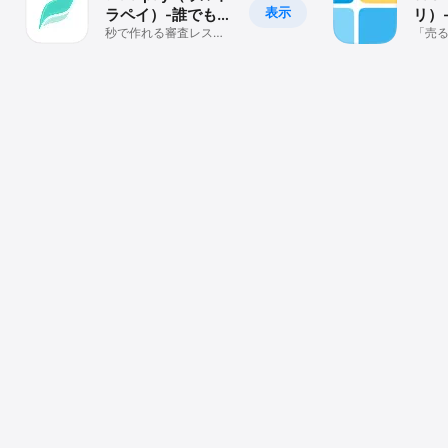
表示
ラペイ）-誰でも
リ）
Visa
秒で作れる審査レス
でス
「売
Visaカード！プリペイ
い続
調達
ド式で使いすぎない
調達