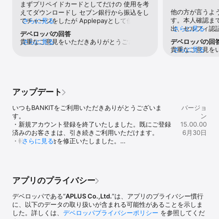
ークがある加盟店で簡単にご利用いただけるApple PayにBANKITを
まずプリペイドカードとしてだけの 使用を考
設定できます。 

他の方が言うよ
えてダウンロードし セブン銀行から振込をし
・QUICPay＋をApple Payでご利用の際は「クイックペイで」と店
す。本人確認ま
てチャージをしたが Applepayとして使うに
さらに見る
頭でお伝えください。 

出、セルフィ認
さらに見る
は認証がいると 言うことで使えず。それ説明
デベロッパの回答
・Visaのタッチ決済をApple Payでご利用の際は「Visaで」と店頭
度も提出。この
どこで しましたか？ チャージをする画面の
貴重なご意見をいただきありがとうございま
さらに見る
デベロッパの回
でお伝えください。 

念ないと思いま
前に説明すべきだろ しかも認証はコロナの影
貴重なご意見を
さらに見る
す。ご不便をおかけし申し訳ございません
ルアドレス、パ
響で土日祝日は やっていません？自動化しろ
す。今後もBAN
が、ご質問いただいた内容に関してはこちら
■Visa決済 

す。パスワード
よ審査要らねえ ことだろ、プリペイドカード
で、引き続きご
からお問い合わせください。【BANKITサポ
ネットショッピングやAppStoreなどのアプリストア、音楽やゲーム
す。ここで詰む
として使う んだから、自分でチャージした分
いたします。
ート（お知らせ・よくあるご質問）】
などの有料配信サイトといった、オンラインでの決済にご利用いた
なりアプラスか
なんだわ じゃあ返して欲しくても本人確認し
https://www.bankit.jp/service/support/今
だけます。 

がきだろうと中
なきゃ 返すこともできません？巫山戯るな 
アップデート
後もBANKITを改善して参りますので、引き
ました。」はが
取るだけ取って説明もせずすぐには 返せませ
続きご愛顧いただきますようお願いいたしま
■いろんな方法でチャージできる 

載して欲しかっ
んじゃねえんだよゴミやな 詐欺やぞ、これで
いつもBANKITをご利用いただきありがとうございま
バージョ
す。
セブン銀行のATM、銀行振込み、クレジットカード、スマートクレ
届いたので家族
もし認証通らなくて 使えませんってなったら
す。

ン
カ、でBANKITにチャージができます。クレジットカード、スマート
ガチで訴えるからな 追記　プリペイドカード
・新規アカウント登録を終了いたしました。既にご登録
15.00.00
クレカのオートチャージ機能があります。 

として使ってて クイックペイとして使用する
済みのお客さまは、引き続きご利用いただけます。

6月30日
また、ことら送金でお持ちの銀行アプリ等からBANKITにチャージす
だけなのに 本人確認がいるそうです、馬鹿み
・軽微な不具合を修正いたしました。

さらに見る
ることができます。 

たい 貴方達は誇りを持って、使われる方の 
最新版へのアップデートをお願いいたします。
ために運営されてるんですか？ ほかにある？
■スマートクレカで、分割後払いやATM出金ができる 

クイックペイとして 使うにも本人確認がいる
「スマートクレカ（ショッピング） 」は、チャージした金額を「分
なんて 説明不足、真摯な対応もしない、 企
割後払い」でご返済することができ、お買い物にご利用いただけま
業としても害悪すぎるだろ、これ、 本人確認
アプリのプライバシー
す。 

書類足りない人は どうしたらいいんですか？
また、「スマートクレカ（キャッシング）」は、チャージした金額
ねえ、、
デベロッパである“
APLUS Co.,Ltd.
”は、アプリのプライバシー慣行
をATMで出金することも可能です。 

に、以下のデータの取り扱いが含まれる可能性があることを示しま
※スマートクレカはアプリ内で発行するアプリ完結型のクレジットカ
した。詳しくは、
デベロッパプライバシーポリシー
を参照してくだ