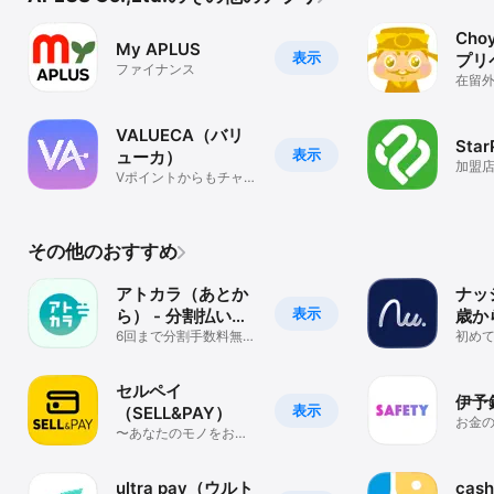
Cho
My APLUS
表示
プリ
ファイナンス
を作
在留
もプ
作れ
VALUECA（バリ
Star
表示
ューカ）
加盟店
Vポイントからもチャー
ド決
ジ！アプリ型Visaプリ
ペイドカード
その他のおすすめ
アトカラ（あとか
ナッ
表示
ら） - 分割払いも
歳か
対応 後払い決済ア
6回まで分割手数料無
るク
初め
料！スマホで簡単、翌
くわ
プリ
ド
月まとめてお支払い
セルペイ
伊予銀
表示
（SELL&PAY）
お金
〜あなたのモノをお財
スマ
布に～
リ
ultra pay（ウルト
cas