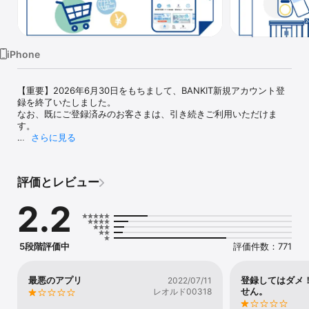
Watch
TV
iPhone
【重要】2026年6月30日をもちまして、BANKIT新規アカウント登
録を終了いたしました。

なお、既にご登録済みのお客さまは、引き続きご利用いただけま
す。

さらに見る
＜BANKITとは？＞ 

■お金に関する様々なサービスを提供する、アプリ型プリペイドカ
ードです。 

評価とレビュー
■入会金・年会費は無料！ 

■お買い物やATM入出金などiPhoneひとつで完結！ 

2.2
後払いなど充実のチャージ、Visa以外にも多様な決済手段、ATM入
出金などiPhoneひとつで完結します。 

＜BANKITの特徴＞ 

5段階評価中
評価件数：771
■いろんな方法でお買い物ができる 

非接触決済(Apple Pay)、Visa決済などでお買い物ができます。  

最悪のアプリ
登録してはダメ
2022/07/11
■非接触決済(Apple Pay) 

せん。
レオルド00318
iPhoneをかざすだけでQUICPay＋加盟店やVisaのタッチ決済対応マ