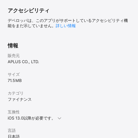
BANKITのご利用状況は、アプリで簡単に確認できます。 

リアルカードを紛失しても、ご自身でアプリからすぐにカードの利
アクセシビリティ
用を停止できるので、お電話で申告などの手続きは不要です。 

デベロッパは、このアプリがサポートしているアクセシビリティ機
＜こんな方におすすめです！＞ 

能をまだ示していません。
詳しい情報
・iPhoneひとつで簡単に発行、チャージが出来るプリペイドカード
を探している 

・入会金、年会費が無料のアプリ型プリペイドカードを持ちたい 

情報
・お店のレジで簡単、スピーディにお買い物をすませたい 

・ネットショッピングで手数料のかかる代金引換サービスを使いた
販売元
くない 

・今は少しお金が足りないが、すぐに欲しい物がある 

APLUS CO., LTD.
・自分のペースで月々のお支払いをしたい 

・手早く簡単に友達に送金したい 

サイズ
71.5 MB
※一部サービスのご利用には、手数料がかかる場合や本人確認登録が
必要な場合があります。 

※Appleのロゴ、Apple Pay、iPhoneはApple Inc.の商標です。 

カテゴリ
※iPhoneの商標は、アイホン株式会社のライセンスにもとづき使用
ファイナンス
されています。 

互換性
＜お問い合わせ＞ 

iOS 13.0以降が必要です。
本アプリに関するご質問・不具合等のご連絡は、アプラスサポート
センターへご連絡ください。 

言語
日本語